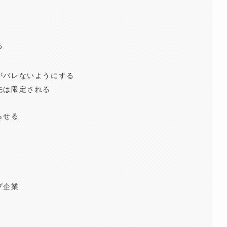
ツ
る
がバレないようにする
先は限定される
らせる
先
プ企業